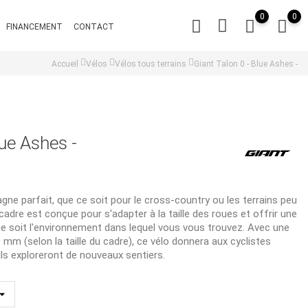
0
0
FINANCEMENT
CONTACT
Accueil
Vélos
Vélos tous terrains
Giant Talon 0 - Blue Ashes -
lue Ashes -
gne parfait, que ce soit pour le cross-country ou les terrains peu
adre est conçue pour s'adapter à la taille des roues et offrir une
ue soit l'environnement dans lequel vous vous trouvez. Avec une
m (selon la taille du cadre), ce vélo donnera aux cyclistes
ils exploreront de nouveaux sentiers.