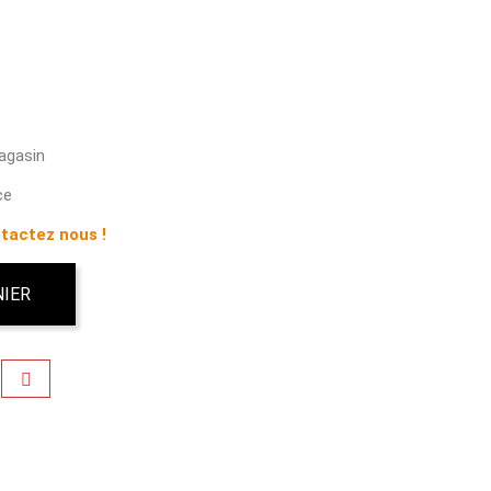
magasin
ce
tactez nous !
NIER