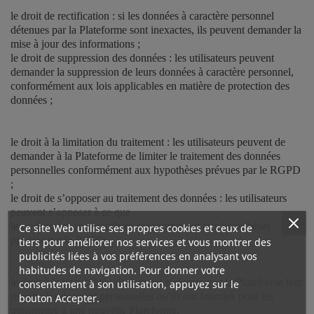
le droit de rectification : si les données à caractère personnel
détenues par la Plateforme sont inexactes, ils peuvent demander la
mise à jour des informations ;
le droit de suppression des données : les utilisateurs peuvent
demander la suppression de leurs données à caractère personnel,
conformément aux lois applicables en matière de protection des
données ;
le droit à la limitation du traitement : les utilisateurs peuvent de
demander à la Plateforme de limiter le traitement des données
personnelles conformément aux hypothèses prévues par le RGPD
;
le droit de s’opposer au traitement des données : les utilisateurs
peuvent s’opposer à ce que
leurs données soient traitées conformément aux hypothèses
Ce site Web utilise ses propres cookies et ceux de
prévues par le RGPD ;
tiers pour améliorer nos services et vous montrer des
publicités liées à vos préférences en analysant vos
habitudes de navigation. Pour donner votre
le droit à la portabilité : ils peuvent réclamer que la Plateforme leur
consentement à son utilisation, appuyez sur le
remette les données personnelles qu'ils ont fournies pour les
bouton Accepter.
transmettre à une nouvelle Plateforme.