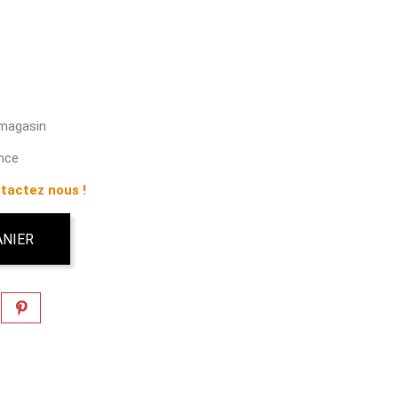
 magasin
ance
tactez nous !
ANIER