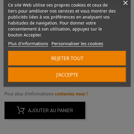
Sport² puissant avec un couple de 75Nm vous permettent de
Ce site Web utilise ses propres cookies et ceux de
vous lancer dans toutes vos aventures !
tiers pour améliorer nos services et vous montrer des
publicités liées à vos préférences en analysant vos
habitudes de navigation. Pour donner votre
Taille :
consentement à son utilisation, appuyez sur le
bouton Accepter.
Plus d'informations
Personnaliser les cookies
Quantité :
REJETER TOUT
Paiement sécurisé
Disponible en retrait en magasin
J'ACCEPTE
Livraison partout en France
Pour plus d'informations
contactez nous !
AJOUTER AU PANIER