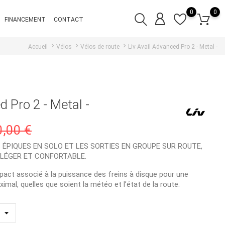
0
0
FINANCEMENT
CONTACT
Accueil
Vélos
Vélos de route
Liv Avail Advanced Pro 2 - Metal -
d Pro 2 - Metal -
0,00 €
 ÉPIQUES EN SOLO ET LES SORTIES EN GROUPE SUR ROUTE,
 LÉGER ET CONFORTABLE.
mpact associé à la puissance des freins à disque pour une
imal, quelles que soient la météo et l’état de la route.