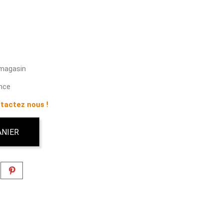
 magasin
ance
tactez nous !
ANIER