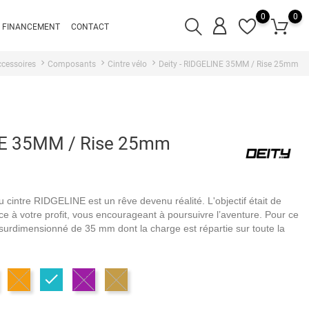
0
0
FINANCEMENT
CONTACT
cessoires
Composants
Cintre vélo
Deity - RIDGELINE 35MM / Rise 25mm
INE 35MM / Rise 25mm
cintre RIDGELINE est un rêve devenu réalité. L'objectif était de
fface à votre profit, vous encourageant à poursuivre l’aventure.
Pour ce
e surdimensionné de 35 mm dont la charge est répartie sur toute la
ouge
Orange
Turquoise
Violet
Bronze