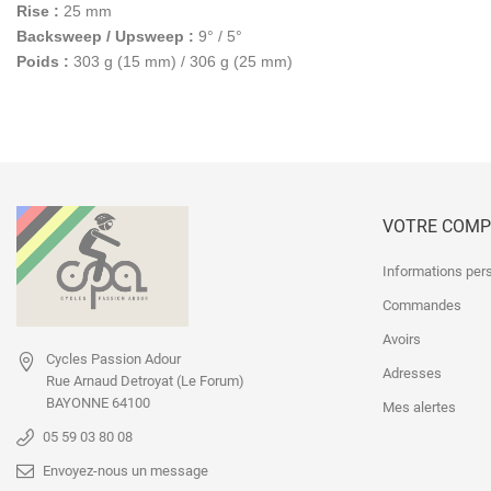
Rise :
25 mm
Backsweep / Upsweep :
9° / 5°
Poids :
303 g (15 mm) / 306 g (25 mm)
VOTRE COMP
Informations per
Commandes
Avoirs
Cycles Passion Adour
Adresses
Rue Arnaud Detroyat
(Le Forum)
BAYONNE 64100
Mes alertes
05 59 03 80 08
Envoyez-nous un message