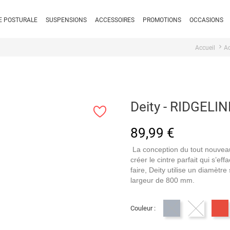
E POSTURALE
SUSPENSIONS
ACCESSOIRES
PROMOTIONS
OCCASIONS
Accueil
Ac
Deity - RIDGEL
89,99 €
La conception du tout nouveau 
créer le cintre parfait qui s’e
faire, Deity utilise un diamètr
largeur de 800 mm.
Couleur :
Gris
Blanc
R