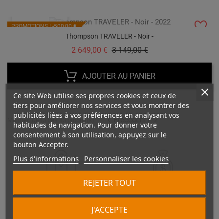
VUE RAPIDE
PROMOTIONS !
-500,00 €
Thompson TRAVELER - Noir -
Prix
Prix
2 649,00 €
3 149,00 €
AJOUTER AU PANIER
Ce site Web utilise ses propres cookies et ceux de
tiers pour améliorer nos services et vous montrer des
publicités liées à vos préférences en analysant vos
Précédent
1
2

Montrer 13-13 des 13 produit(s)
habitudes de navigation. Pour donner votre
consentement à son utilisation, appuyez sur le
bouton Accepter.
Plus d'informations
Personnaliser les cookies
REJETER TOUT
LIVRAISON FRANCE
PAIEMENT EN PLUSIEURS
MÉTROPOLITAINE
FOIS EN MAGASIN
J'ACCEPTE
Nous livrons partout en France
Il vous est possible de payer en