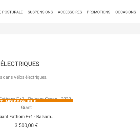
E POSTURALE
SUSPENSIONS
ACCESSOIRES
PROMOTIONS
OCCASIONS
 ÉLECTRIQUES
s dans Vélos électriques.
T INDISPONIBLE
Giant
LLEMENT. NOUS CONTACTER
LUS D'INFORMATIONS.
iant Fathom E+1 - Balsam...
Prix
3 500,00 €