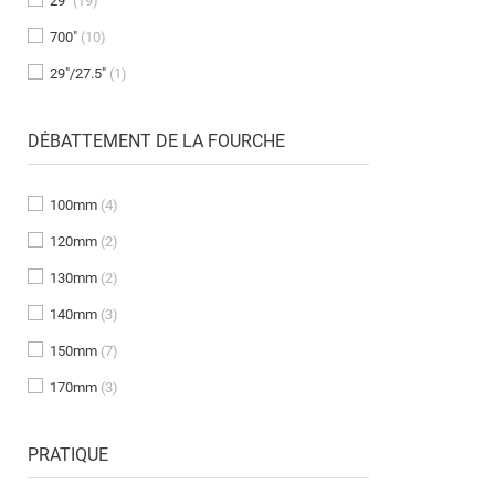
29"
(19)
700"
(10)
DÉCOUVREZ NOS VÉLOS GRAVEL
29"/27.5"
(1)
DÉBATTEMENT DE LA FOURCHE
100mm
(4)
120mm
(2)
130mm
(2)
140mm
(3)
150mm
(7)
170mm
(3)
PRATIQUE