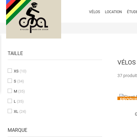
VÉLOS
LOCATION
ÉTUD
TAILLE
VÉLOS
XS
(10)
37 produit
S
(34)
M
(35)
PRODUI
L
(35)
ACTUE
XL
(24)
POUR P
G
MARQUE