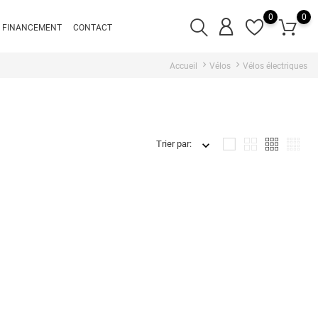
0
0
FINANCEMENT
CONTACT
Accueil
Vélos
Vélos électriques
Trier par: