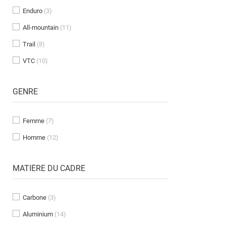
Enduro
(3)
All-mountain
(11)
Trail
(8)
VTC
(10)
GENRE
Femme
(7)
Homme
(12)
MATIÈRE DU CADRE
Carbone
(3)
Aluminium
(14)