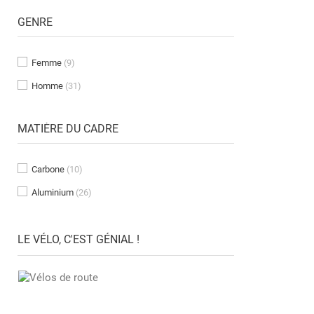
GENRE
Femme
(9)
Homme
(31)
MATIÈRE DU CADRE
Carbone
(10)
Aluminium
(26)
LE VÉLO, C'EST GÉNIAL !
DÉCOUVREZ NOS VÉLOS TOUS TERRAINS
DÉCOUVREZ NOS VÉLOS DE ROUTE