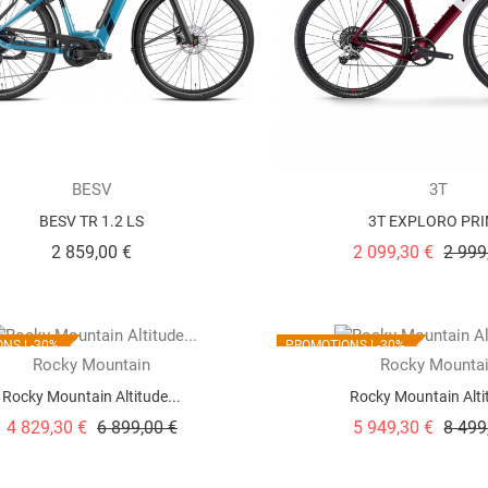
BESV
3T
BESV TR 1.2 LS
3T EXPLORO PR
Prix
Prix
2 859,00 €
2 099,30 €
2 999
NS !
-30%
PROMOTIONS !
-30%
Rocky Mountain
Rocky Mounta
Rocky Mountain Altitude...
Rocky Mountain Altit
Prix
Prix
Prix
4 829,30 €
6 899,00 €
5 949,30 €
8 499