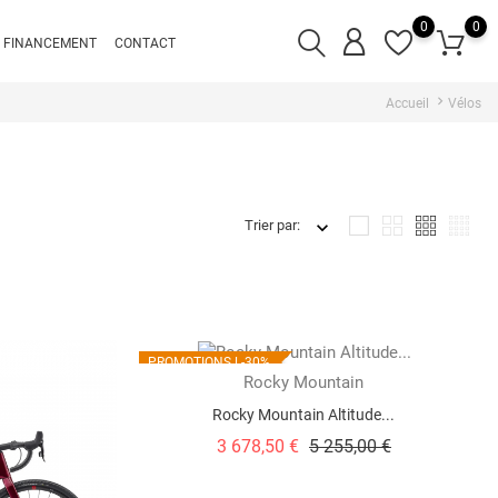
0
0
FINANCEMENT
CONTACT
Accueil
Vélos
Trier par:
PROMOTIONS !
-30%
Rocky Mountain
Rocky Mountain Altitude...
Prix
Prix
3 678,50 €
5 255,00 €