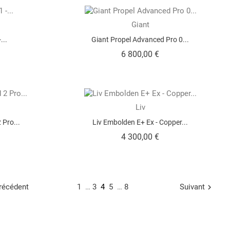
Giant
...
Giant Propel Advanced Pro 0...
rix
Prix
6 800,00 €
Liv
 Pro...
Liv Embolden E+ Ex - Copper...
rix
Prix
4 300,00 €
récédent
1
…
3
4
5
…
8
Suivant
