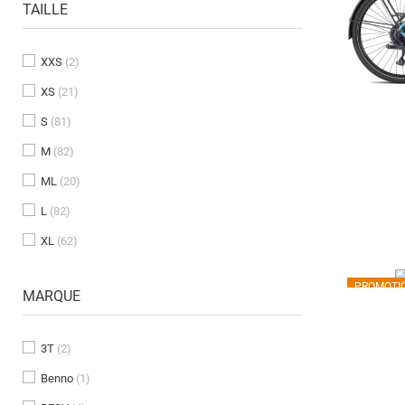
TAILLE
XXS
(2)
XS
(21)
S
(81)
M
(82)
ML
(20)
L
(82)
XL
(62)
PROMOTIO
MARQUE
3T
(2)
Benno
(1)