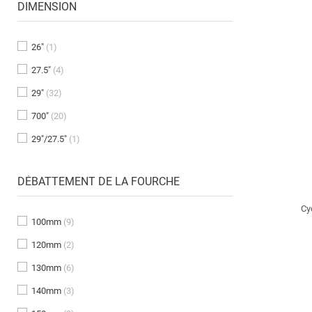
DIMENSION
26"
(1)
27.5"
(4)
29"
(32)
700"
(20)
29"/27.5"
(1)
DÉBATTEMENT DE LA FOURCHE
Cy
100mm
(9)
120mm
(2)
DÉCOUVREZ NOS VÉLOS GRAVEL
130mm
(6)
140mm
(3)