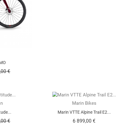
IMO
Prix
,00 €
in
Marin Bikes
ude...
Marin VTTE Alpine Trail E2...
Prix
Prix
,00 €
6 899,00 €